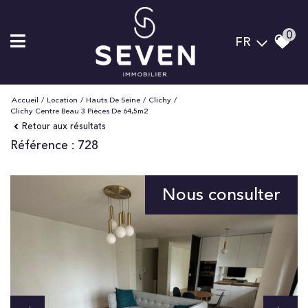
0
FR
Accueil
Location
Hauts De Seine
Clichy
Clichy Centre Beau 3 Pièces De 64,5m2
Retour aux résultats
Référence : 728
Nous consulter