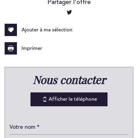
+
Partager l'offre
−
Ajouter à ma sélection
Imprimer
nous contacter
Leaflet
|
©
Jawg
Maps
|
© OpenStreetMap
Bar
Afficher le téléphone
Collège
École maternelle
École primaire