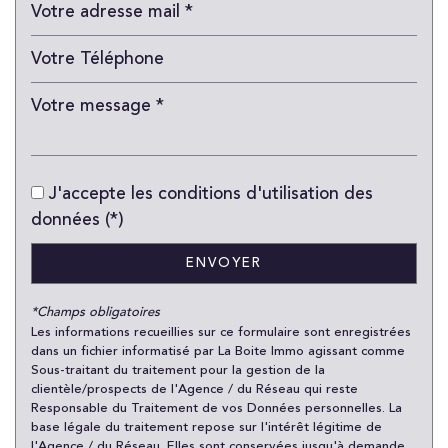
Enseignement supérieur
Lycée
Gare ferroviaire
Bureau de poste
Mairie
J'accepte les conditions d'utilisation des
données (*)
Presse et Tabac
ENVOYER
statistiques
*Champs obligatoires
Nombre d'habitants
59 239
Les informations recueillies sur ce formulaire sont enregistrées
dans un fichier informatisé par La Boite Immo agissant comme
Propriétaires (vs. locataires)
25,43 %
Sous-traitant du traitement pour la gestion de la
clientèle/prospects de l'Agence / du Réseau qui reste
Taxe habitation
23,84 %
Responsable du Traitement de vos Données personnelles. La
Taxe foncière
22,90 %
base légale du traitement repose sur l'intérêt légitime de
l'Agence / du Réseau. Elles sont conservées jusqu'à demande