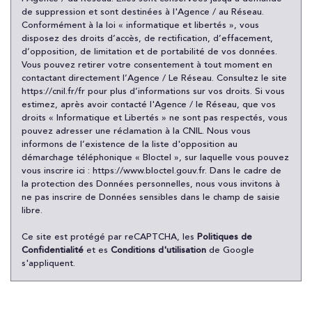
Habitants de moins de 25 ans
31,22 %
de suppression et sont destinées à l'Agence / au Réseau.
Conformément à la loi « informatique et libertés », vous
Habitants de 25 à 55 ans
48,94 %
disposez des droits d’accès, de rectification, d’effacement,
d’opposition, de limitation et de portabilité de vos données.
Habitants de plus de 55 ans
19,84 %
Vous pouvez retirer votre consentement à tout moment en
Nombre d'enfants par famille
1,07
contactant directement l’Agence / Le Réseau. Consultez le site
https://cnil.fr/fr
pour plus d’informations sur vos droits. Si vous
Familles sans enfant
38,79 %
estimez, après avoir contacté l'Agence / le Réseau, que vos
droits « Informatique et Libertés » ne sont pas respectés, vous
Familles avec 1 ou 2 enfants
0 %
pouvez adresser une réclamation à la CNIL. Nous vous
Maisons
1,50 %
informons de l’existence de la liste d'opposition au
démarchage téléphonique « Bloctel », sur laquelle vous pouvez
Appartements
98,50 %
vous inscrire ici :
https://www.bloctel.gouv.fr
. Dans le cadre de
la protection des Données personnelles, nous vous invitons à
Familles avec 3 enfants
7,93 %
ne pas inscrire de Données sensibles dans le champ de saisie
libre.
Ce site est protégé par reCAPTCHA, les
Politiques de
Confidentialité
et es
Conditions d'utilisation
de Google
s'appliquent.