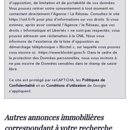
d’opposition, de limitation et de portabilité de vos données.
Familles sans enfant
38,79 %
Vous pouvez retirer votre consentement à tout moment en
Familles avec 1 ou 2 enfants
0 %
contactant directement l’Agence / Le Réseau. Consultez le site
https://cnil.fr/fr
pour plus d’informations sur vos droits. Si vous
Maisons
1,50 %
estimez, après avoir contacté l'Agence / le Réseau, que vos
droits « Informatique et Libertés » ne sont pas respectés, vous
Appartements
98,50 %
pouvez adresser une réclamation à la CNIL. Nous vous
Familles avec 3 enfants
7,93 %
informons de l’existence de la liste d'opposition au
démarchage téléphonique « Bloctel », sur laquelle vous pouvez
vous inscrire ici :
https://www.bloctel.gouv.fr
. Dans le cadre de
la protection des Données personnelles, nous vous invitons à
ne pas inscrire de Données sensibles dans le champ de saisie
libre.
Ce site est protégé par reCAPTCHA, les
Politiques de
Confidentialité
et es
Conditions d'utilisation
de Google
s'appliquent.
autres annonces immobilières
correspondant à votre recherche