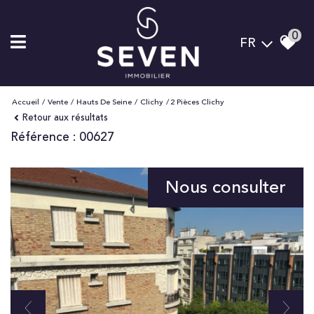
0
FR
Accueil
Vente
Hauts De Seine
Clichy
2 Pièces Clichy
Retour aux résultats
Référence : 00627
Nous consulter