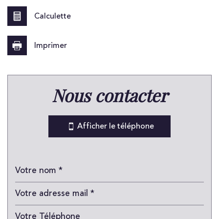
Calculette
Imprimer
Leaflet
|
©
Jawg
Maps
|
© OpenStreetMap
nous contacter
Bar
Collège
Afficher le téléphone
École maternelle
École primaire
Enseignement supérieur
Lycée
Gare ferroviaire