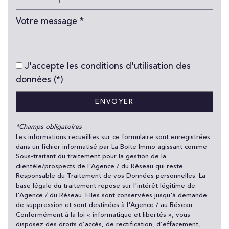
Bureau de poste
Mairie
Presse et Tabac
J'accepte les conditions d'utilisation des
statistiques
données (*)
ENVOYER
Nombre d'habitants
59 239
Propriétaires (vs. locataires)
25,43 %
*Champs obligatoires
Les informations recueillies sur ce formulaire sont enregistrées
Taxe habitation
23,84 %
dans un fichier informatisé par La Boite Immo agissant comme
Taxe foncière
22,90 %
Sous-traitant du traitement pour la gestion de la
clientèle/prospects de l'Agence / du Réseau qui reste
Habitants de moins de 25 ans
31,22 %
Responsable du Traitement de vos Données personnelles. La
base légale du traitement repose sur l'intérêt légitime de
Habitants de 25 à 55 ans
48,94 %
l'Agence / du Réseau. Elles sont conservées jusqu'à demande
Habitants de plus de 55 ans
19,84 %
de suppression et sont destinées à l'Agence / au Réseau.
Conformément à la loi « informatique et libertés », vous
Nombre d'enfants par famille
1,07
disposez des droits d’accès, de rectification, d’effacement,