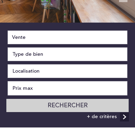
Vente
RECHERCHER
+ de critères
5KM
10KM
25KM