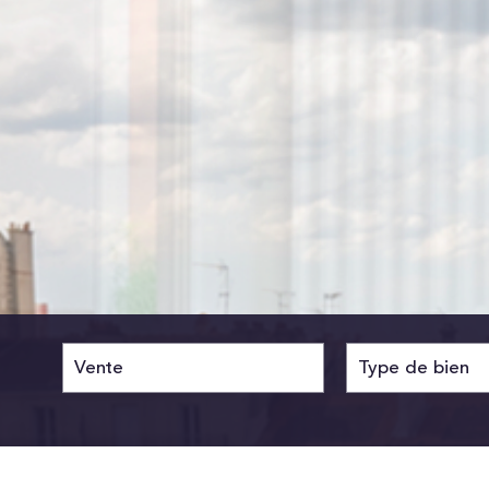
Vente
5KM
10KM