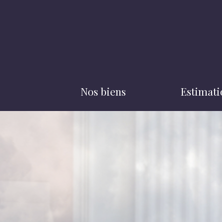
nos biens
estimat
achats
biens vendus
locations
biens loués