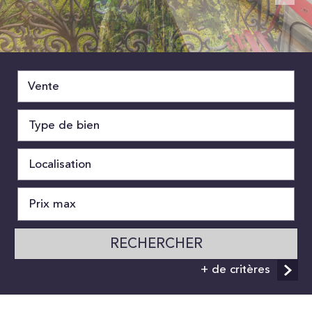
Vente
RECHERCHER
+ de critères
5KM
10KM
25KM