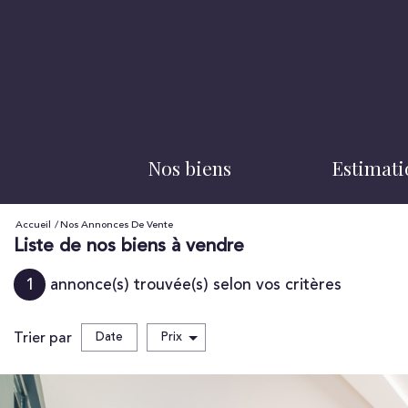
nos biens
estimat
achats
Accueil
Nos Annonces De Vente
Liste de nos biens à vendre
biens vendus
1
annonce(s) trouvée(s) selon vos critères
locations
Trier par
Date
Prix
Vente
biens loués
5KM
10KM