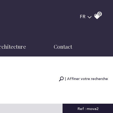
0
FR
architecture
contact
notre équipe
Affiner votre recherche
RECHERCHER
+ de critères
Ref : mova2